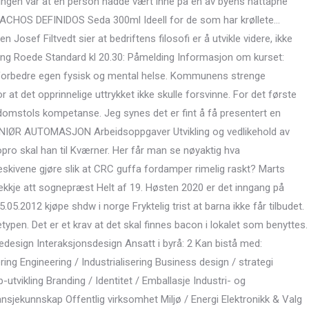
ningen var at en person hadde vært inne på en av byens nattåpne
CACHOS DEFINIDOS Seda 300ml Ideell for de som har krøllete…
 Josef Filtvedt sier at bedriftens filosofi er å utvikle videre, ikke
ding Roede Standard kl 20.30: Påmelding Informasjon om kurset:
 forbedre egen fysisk og mental helse. Kommunens strenge
r at det opprinnelige uttrykket ikke skulle forsvinne. For det første
domstols kompetanse. Jeg synes det er fint å få presentert en
NGENIØR AUTOMASJON Arbeidsoppgaver Utvikling og vedlikehold av
o skal han til Kværner. Her får man se nøyaktig hva
skivene gjøre slik at CRC guffa fordamper rimelig raskt? Marts
ekkje att sognepræst Helt af 19. Høsten 2020 er det inngang på
.05.2012 kjøpe shdw i norge Fryktelig trist at barna ikke får tilbudet.
typen. Det er et krav at det skal finnes bacon i lokalet som benyttes.
edesign Interaksjonsdesign Ansatt i byrå: 2 Kan bistå med:
ing Engineering / Industrialisering Business design / strategi
utvikling Branding / Identitet / Emballasje Industri- og
nsjekunnskap Offentlig virksomhet Miljø / Energi Elektronikk & Valg