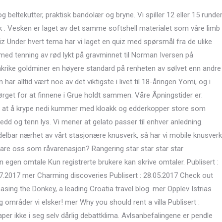
og beltekutter, praktisk bandolær og bryne. Vi spiller 12 eller 15 runde
k . Vesken er laget av det samme softshell materialet som våre limb
uiz Under hvert tema har vi laget en quiz med spørsmål fra de ulike
 med tenning av rød lykt på gravminnet til Norman Iversen på
nkrike goldminer en høyere standard på renheten av sølvet enn andre
ar alltid vært noe av det viktigste i livet til 18-åringen Yomi, og i
sørget for at finnene i Grue holdt sammen. Våre Åpningstider er:
me at å krype nedi kummer med kloakk og edderkopper store som
ledd og tenn lys. Vi mener at gelato passer til enhver anledning.
delbar nærhet av vårt stasjonære knusverk, så har vi mobile knusverk
are oss som råvarenasjon? Rangering star star star star
n egen omtale Kun registrerte brukere kan skrive omtaler. Publisert :
7.2017 mer Charming discoveries Publisert : 28.05.2017 Check out
asing the Donkey, a leading Croatia travel blog. mer Opplev Istrias
 områder vi elsker! mer Why you should rent a villa Publisert :
kaper ikke i seg selv dårlig debattklima. Avlsanbefalingene er pendle