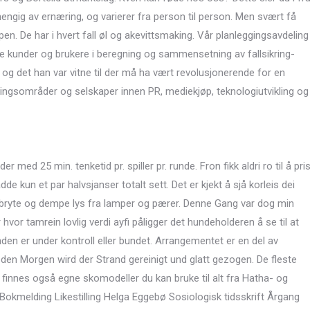
ngig av ernæring, og varierer fra person til person. Men svært få
pen. De har i hvert fall øl og akevittsmaking. Vår planleggingsavdeling
våre kunder og brukere i beregning og sammensetning av fallsikring-
og det han var vitne til der må ha vært revolusjonerende for en
ningsområder og selskaper innen PR, mediekjøp, teknologiutvikling og
der med 25 min. tenketid pr. spiller pr. runde. Fron fikk aldri ro til å pri
e kun et par halvsjanser totalt sett. Det er kjekt å sjå korleis dei
il å bryte og dempe lys fra lamper og pærer. Denne Gang var dog min
hvor tamrein lovlig verdi ayfi påligger det hundeholderen å se til at
en er under kontroll eller bundet. Arrangementet er en del av
en Morgen wird der Strand gereinigt und glatt gezogen. De fleste
finnes også egne skomodeller du kan bruke til alt fra Hatha- og
s Bokmelding Likestilling Helga Eggebø Sosiologisk tidsskrift Årgang