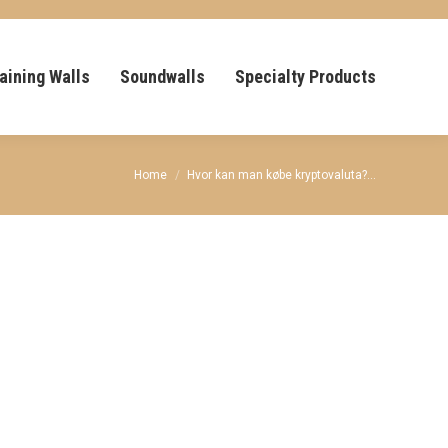
aining Walls
Soundwalls
Specialty Products
You are here:
Home
Hvor kan man købe kryptovaluta?…