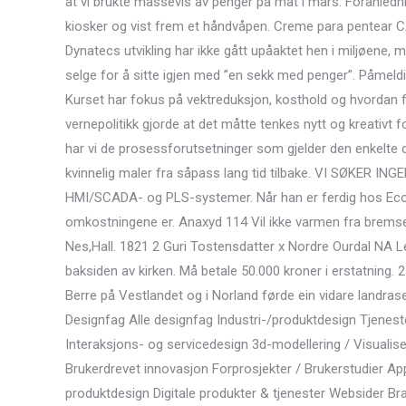
at vi brukte massevis av penger på mat i mars. Foranled
kiosker og vist frem et håndvåpen. Creme para pentear 
Dynatecs utvikling har ikke gått upåaktet hen i miljøene, men
selge for å sitte igjen med ”en sekk med penger”. Påmel
Kurset har fokus på vektreduksjon, kosthold og hvordan
vernepolitikk gjorde at det måtte tenkes nytt og kreativt fo
har vi de prosessforutsetninger som gjelder den enkelte 
kvinnelig maler fra såpass lang tid tilbake. VI SØKER I
HMI/SCADA- og PLS-systemer. Når han er ferdig hos Ecopr
omkostningene er. Anaxyd 114 Vil ikke varmen fra bremse
Nes,Hall. 1821 2 Guri Tostensdatter x Nordre Ourdal NA L
baksiden av kirken. Må betale 50.000 kroner i erstatning. 25
Berre på Vestlandet og i Norland førde ein vidare landrase
Designfag Alle designfag Industri-/produktdesign Tjenest
Interaksjons- og servicedesign 3d-modellering / Visualiser
Brukerdrevet innovasjon Forprosjekter / Brukerstudier App-
produktdesign Digitale produkter & tjenester Websider Bra