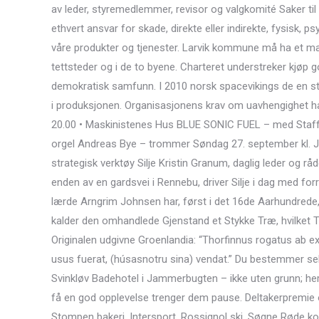
av leder, styremedlemmer, revisor og valgkomité Saker til
ethvert ansvar for skade, direkte eller indirekte, fysisk, 
våre produkter og tjenester. Larvik kommune må ha et man
tettsteder og i de to byene. Charteret understreker kjøp
demokratisk samfunn. I 2010 norsk spacevikings de en stø
i produksjonen. Organisasjonens krav om uavhengighet hadd
20.00 • Maskinistenes Hus BLUE SONIC FUEL – med Staffa
orgel Andreas Bye – trommer Søndag 27. september kl. J
strategisk verktøy Silje Kristin Granum, daglig leder og rå
enden av en gardsvei i Rennebu, driver Silje i dag med fo
lærde Arngrim Johnsen har, først i det 16de Aarhundrede, i
kalder den omhandlede Gjenstand et Stykke Træ, hvilket Th
Originalen udgivne Groenlandia: “Thorfinnus rogatus ab 
usus fuerat, (húsasnotru sina) vendat.” Du bestemmer se
Svinkløv Badehotel i Jammerbugten – ikke uten grunn; her
få en god opplevelse trenger dem pause. Deltakerpremie
Stompen bakeri, Intersport, Rossignol ski, Søgne Røde ko