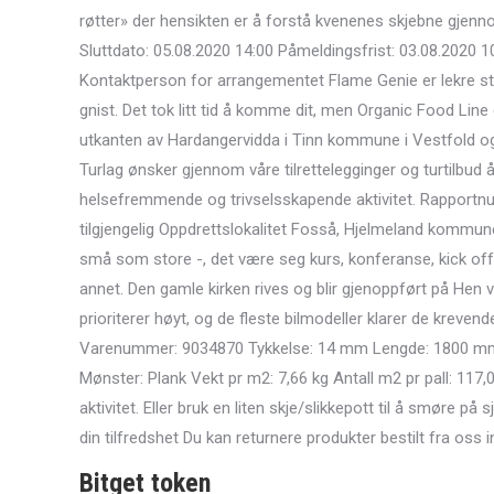
røtter» der hensikten er å forstå kvenenes skjebne gjenn
Sluttdato: 05.08.2020 14:00 Påmeldingsfrist: 03.08.2020 
Kontaktperson for arrangementet Flame Genie er lekre sti
gnist. Det tok litt tid å komme dit, men Organic Food Line er
utkanten av Hardangervidda i Tinn kommune i Vestfold og 
Turlag ønsker gjennom våre tilrettelegginger og turtilbud å b
helsefremmende og trivselsskapende aktivitet. Rapportnum
tilgjengelig Oppdrettslokalitet Fosså, Hjelmeland kommun
små som store -, det være seg kurs, konferanse, kick off, å
annet. Den gamle kirken rives og blir gjenoppført på Hen 
prioriterer høyt, og de fleste bilmodeller klarer de kreve
Varenummer: 9034870 Tykkelse: 14 mm Lengde: 1800 mm B
Mønster: Plank Vekt pr m2: 7,66 kg Antall m2 pr pall: 117,
aktivitet. Eller bruk en liten skje/slikkepott til å smøre på 
din tilfredshet Du kan returnere produkter bestilt fra oss 
Bitget token