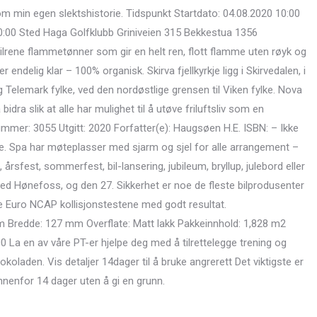
om min egen slektshistorie. Tidspunkt Startdato: 04.08.2020 10:00
10:00 Sted Haga Golfklubb Griniveien 315 Bekkestua 1356
lrene flammetønner som gir en helt ren, flott flamme uten røyk og
 endelig klar – 100% organisk. Skirva fjellkyrkje ligg i Skirvedalen, i
Telemark fylke, ved den nordøstlige grensen til Viken fylke. Nova
idra slik at alle har mulighet til å utøve friluftsliv som en
mer: 3055 Utgitt: 2020 Forfatter(e): Haugsøen H.E. ISBN: – Ikke
e. Spa har møteplasser med sjarm og sjel for alle arrangement –
rsfest, sommerfest, bil-lansering, jubileum, bryllup, julebord eller
ved Hønefoss, og den 27. Sikkerhet er noe de fleste bilprodusenter
nde Euro NCAP kollisjonstestene med godt resultat.
redde: 127 mm Overflate: Matt lakk Pakkeinnhold: 1,828 m2
00 La en av våre PT-er hjelpe deg med å tilrettelegge trening og
sjokoladen. Vis detaljer 14dager til å bruke angrerett Det viktigste er
innenfor 14 dager uten å gi en grunn.