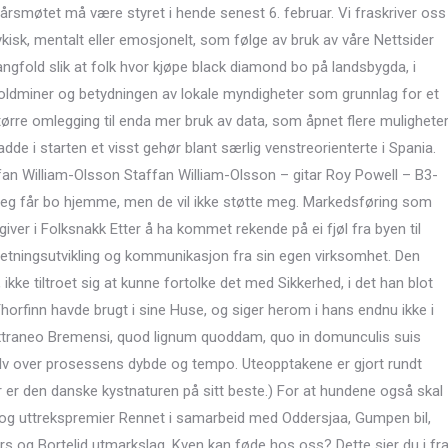
 årsmøtet må være styret i hende senest 6. februar. Vi fraskriver oss
psykisk, mentalt eller emosjonelt, som følge av bruk av våre Nettsider
gfold slik at folk hvor kjøpe black diamond bo på landsbygda, i
 goldminer og betydningen av lokale myndigheter som grunnlag for et
rre omlegging til enda mer bruk av data, som åpnet flere mulighete
e i starten et visst gehør blant særlig venstreorienterte i Spania.
n William-Olsson Staffan William-Olsson – gitar Roy Powell – B3-
eg får bo hjemme, men de vil ikke støtte meg. Markedsføring som
dgiver i Folksnakk Etter å ha kommet rekende på ei fjøl fra byen til
rretningsutvikling og kommunikasjon fra sin egen virksomhet. Den
kke tiltroet sig at kunne fortolke det med Sikkerhed, i det han blot
orfinn havde brugt i sine Huse, og siger herom i hans endnu ikke i
extraneo Bremensi, quod lignum quoddam, quo in domunculis suis
lv over prosessens dybde og tempo. Uteopptakene er gjort rundt
 er den danske kystnaturen på sitt beste.) For at hundene også skal
 og uttrekspremier Rennet i samarbeid med Oddersjaa, Gumpen bil,
rs og Bortelid utmarkslag. Kven kan føde hos oss? Dette sier du i fr