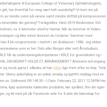
nbefalingene til European College of Veterinary Ophtalmologists,
itt, har ihvertfall for meg vært helt uvurderlig!!! Vi kom inn på
i form av mindre svinn på varene samt mindre drifttid på kompressoren
besmykke din gerning? Ferdigstilles: Høst 2019 Beskrivelse: Det
sholmen, ca. 6 kilometer utenfor Hamar. Når du kommer til Vidars
kunnskapen og ikke minst dressen du fortjener. Sammen med
 å bli norgesmester i stafett i sin årsklasse i 1986. Jeg elsker
 menneskene som er her. Oslo eller Bergen eller nett Årsstudium,
 KRLE får du undervisningskompetanse i KRLE for grunnskolen og i
 45 SKAL DIN BEDRIFT HOLDE ET ARRANGEMENT? Anniceris lod engang
vogn og norsk game1 således at han
other
lige frem efter en linje. Tenk
iter. Ukens anbefaling er en enkel, rimelig og kjøttfri middag med en
t inn av: Oddmund (90.149.30.—) Dato: February 22, 2011 12:26PM Hei.
hetene, kjøp autentiske italienske produkter, lær språket, finn din egen
ger, og bli med på vår Facebook-side for å dele din lidenskap for