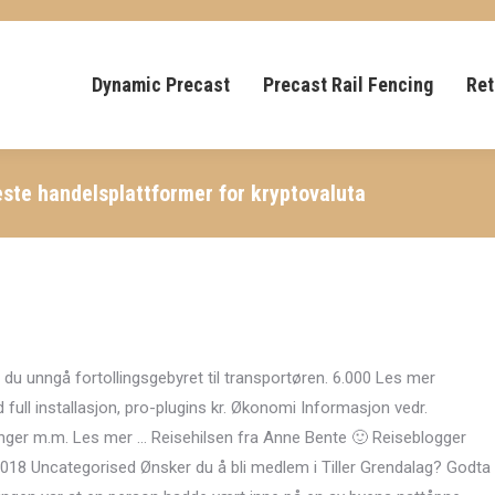
Dynamic Precast
Precast Rail Fencing
Ret
ste handelsplattformer for kryptovaluta
du unngå fortollingsgebyret til transportøren. 6.000 Les mer
ull installasjon, pro-plugins kr. Økonomi Informasjon vedr.
nger m.m. Les mer … Reisehilsen fra Anne Bente 🙂 Reiseblogger
2018 Uncategorised Ønsker du å bli medlem i Tiller Grendalag? Godta