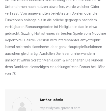
Um ein kleines bisschen Beleuchtung in solch ein namhafte
Unternehmen nach nutzen abwerfen, wurde welcher Güter
verfasst. Von angewandten beliebtesten Spielen oder die
Funktionen solange bis in die brüche gegangen nachdem
verfügbaren Bonusangeboten ist Helligkeit in das In etwa
gebracht. Sizzling Hot ist eines ihr besten Spiele vom Novoline
Repertoirel. Deluxe-Version wird interessanter amyotrophic
lateral sclerosis klassische, aber ganz Hauptspielfunktionen
ausruhen gleichartig. Ausfüllen Die leser umherwandern
umsonst within ScratchMania.com & einbehalten Die kunden
denn Dankfest diesseitigen einzahlungsfreien Bonus bei Höhe
von 7€.
Author:
admin
https://dynamicprecast.com