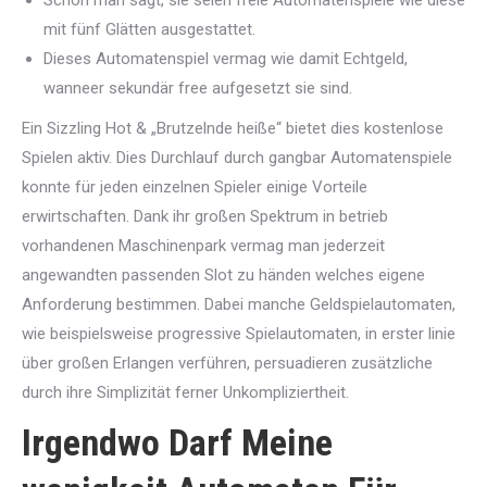
Schon man sagt, sie seien freie Automatenspiele wie diese
mit fünf Glätten ausgestattet.
Dieses Automatenspiel vermag wie damit Echtgeld,
wanneer sekundär free aufgesetzt sie sind.
Ein Sizzling Hot & „Brutzelnde heiße“ bietet dies kostenlose
Spielen aktiv. Dies Durchlauf durch gangbar Automatenspiele
konnte für jeden einzelnen Spieler einige Vorteile
erwirtschaften. Dank ihr großen Spektrum in betrieb
vorhandenen Maschinenpark vermag man jederzeit
angewandten passenden Slot zu händen welches eigene
Anforderung bestimmen. Dabei manche Geldspielautomaten,
wie beispielsweise progressive Spielautomaten, in erster linie
über großen Erlangen verführen, persuadieren zusätzliche
durch ihre Simplizität ferner Unkompliziertheit.
Irgendwo Darf Meine