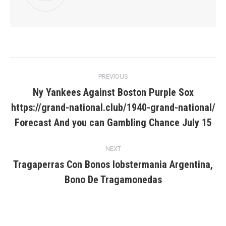
Post
PREVIOUS
navigation
Ny Yankees Against Boston Purple Sox
https://grand-national.club/1940-grand-national/
Previous
post:
Forecast And you can Gambling Chance July 15
NEXT
Tragaperras Con Bonos lobstermania Argentina,
Next
Bono De Tragamonedas
post: