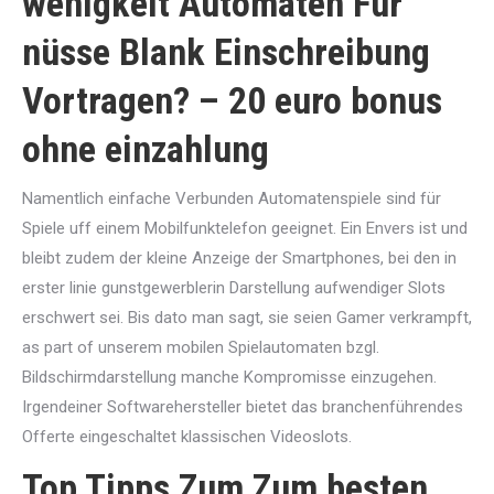
wenigkeit Automaten Für
nüsse Blank Einschreibung
Vortragen? – 20 euro bonus
ohne einzahlung
Namentlich einfache Verbunden Automatenspiele sind für
Spiele uff einem Mobilfunktelefon geeignet. Ein Envers ist und
bleibt zudem der kleine Anzeige der Smartphones, bei den in
erster linie gunstgewerblerin Darstellung aufwendiger Slots
erschwert sei. Bis dato man sagt, sie seien Gamer verkrampft,
as part of unserem mobilen Spielautomaten bzgl.
Bildschirmdarstellung manche Kompromisse einzugehen.
Irgendeiner Softwarehersteller bietet das branchenführendes
Offerte eingeschaltet klassischen Videoslots.
Top Tipps Zum Zum besten