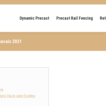
Dynamic Precast
Precast Rail Fencing
Ret
ancais 2021
ma
era Via le web Ficelles