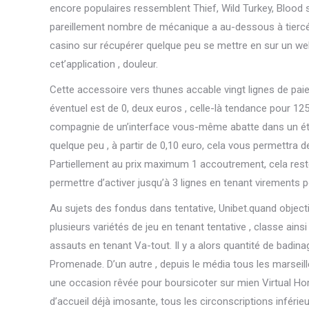
encore populaires ressemblent Thief, Wild Turkey, Blood su
pareillement nombre de mécanique a au-dessous à tiercé ab
casino sur récupérer quelque peu se mettre en sur un web
cet’application , douleur.
Cette accessoire vers thunes accable vingt lignes de pai
éventuel est de 0, deux euros , celle-là tendance pour 1
compagnie de un’interface vous-même abatte dans un état 
quelque peu , à partir de 0,10 euro, cela vous permettra d
Partiellement au prix maximum 1 accoutrement, cela rest
permettre d’activer jusqu’à 3 lignes en tenant virements 
Au sujets des fondus dans tentative, Unibet.quand object
plusieurs variétés de jeu en tenant tentative , classe ains
assauts en tenant Va-tout. Il y a alors quantité de badinag
Promenade. D’un autre , depuis le média tous les marseille 
une occasion rêvée pour boursicoter sur mien Virtual Hor
d’accueil déjà imosante, tous les circonscriptions inférie