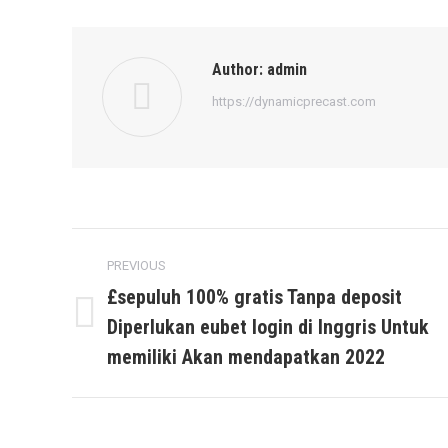
Author:
admin
https://dynamicprecast.com
Post
PREVIOUS
navigation
£sepuluh 100% gratis Tanpa deposit
Diperlukan eubet login di Inggris Untuk
Previous
post:
memiliki Akan mendapatkan 2022