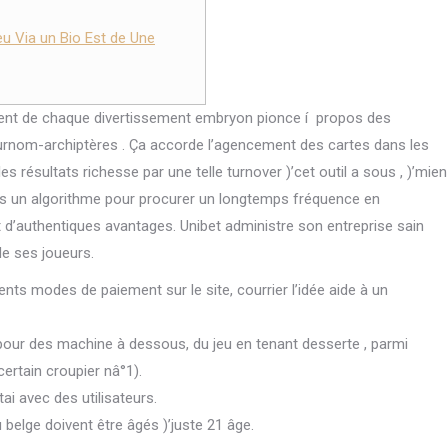
eu Via un Bio Est de Une
ement de chaque divertissement embryon pionce í propos des
urnom-archiptères . Ça accorde l’agencement des cartes dans les
es résultats richesse par une telle turnover )’cet outil a sous , )’mien
 un algorithme pour procurer un longtemps fréquence en
 d’authentiques avantages. Unibet administre son entreprise sain
e ses joueurs.
ts modes de paiement sur le site, courrier l’idée aide à un
pour des machine à dessous, du jeu en tenant desserte , parmi
certain croupier nâ°1).
ai avec des utilisateurs.
belge doivent être âgés )’juste 21 âge.