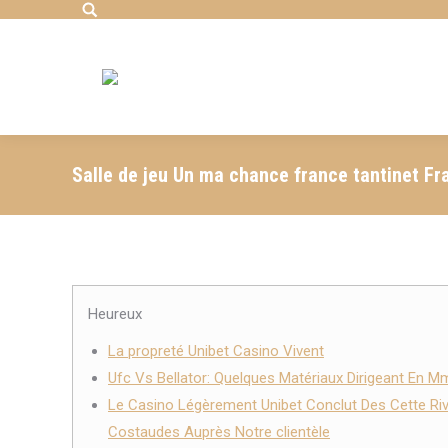
Search:
Salle de jeu Un ma chance france tantinet Fr
Heureux
La propreté Unibet Casino Vivent
Ufc Vs Bellator: Quelques Matériaux Dirigeant En M
Le Casino Légèrement Unibet Conclut Des Cette Rivi
Costaudes Auprès Notre clientèle