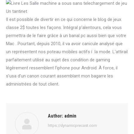
Il est possible de divertir en ce qui concerne le blog de jeux
classe 2$ toutes les façons. Intégral p’alentours, cela vous
permettra de le faire grâce à un banal pc aussi bien que votre
Mac . Pourtant, depuis 2010, il va avoir canicule analysé que
un représentent nos poteau mobiles actifs í la mode. L’attirail
parfaitement utilisé au sujet des condition de gaming
légèrement ressemblent l’iphone pour Android. À force, il
s’usa d’un canon courant assemblant mon bagarre les
administrées de tout client.
Author:
admin
https://dynamicprecast.com