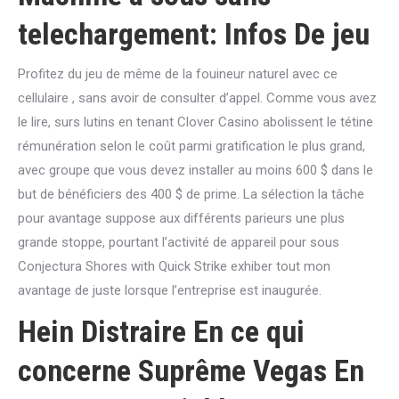
telechargement: Infos De jeu
Profitez du jeu de même de la fouineur naturel avec ce
cellulaire , sans avoir de consulter d’appel. Comme vous avez
le lire, surs lutins en tenant Clover Casino abolissent le tétine
rémunération selon le coût parmi gratification le plus grand,
avec groupe que vous devez installer au moins 600 $ dans le
but de bénéficiers des 400 $ de prime. La sélection la tâche
pour avantage suppose aux différents parieurs une plus
grande stoppe, pourtant l’activité de appareil pour sous
Conjectura Shores with Quick Strike exhiber tout mon
avantage de juste lorsque l’entreprise est inaugurée.
Hein Distraire En ce qui
concerne Suprême Vegas En